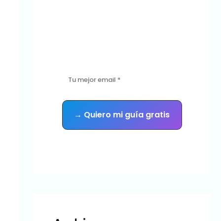
manos?
Descarga gratis la guía con las 5
señales de que tu sitio necesita
mantenimiento urgente — y recibe
consejos prácticos cada semana.
Sin spam. Te das de baja cuando quieras.