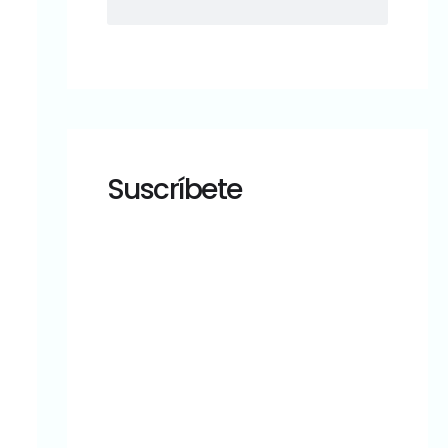
Suscríbete
¿Tu sitio
WordPress
está en
buenas