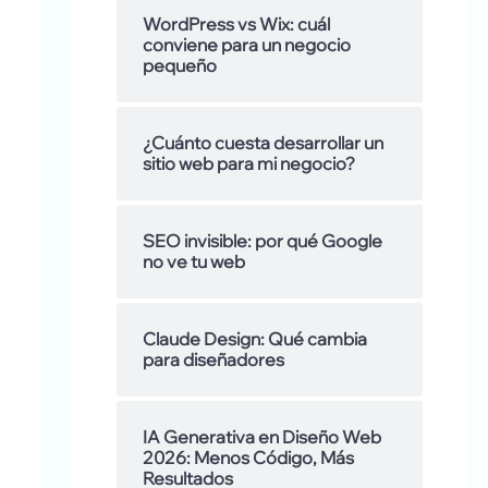
s
l
a
WordPress vs Wix: cuál
conviene para un negocio
a
r
pequeño
m
:
o
¿Cuánto cuesta desarrollar un
sitio web para mi negocio?
s
d
SEO invisible: por qué Google
no ve tu web
e
Claude Design: Qué cambia
para diseñadores
IA Generativa en Diseño Web
2026: Menos Código, Más
Resultados