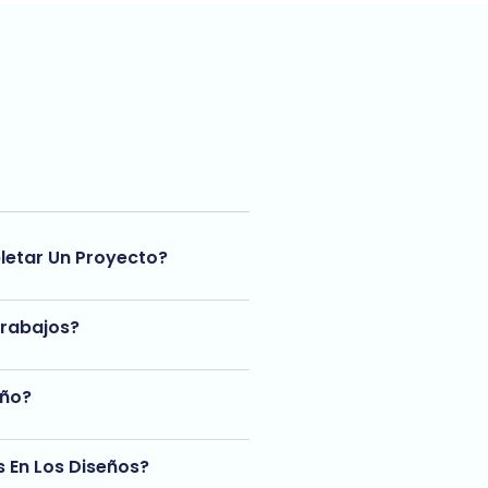
etar Un Proyecto?
Trabajos?
eño?
s En Los Diseños?