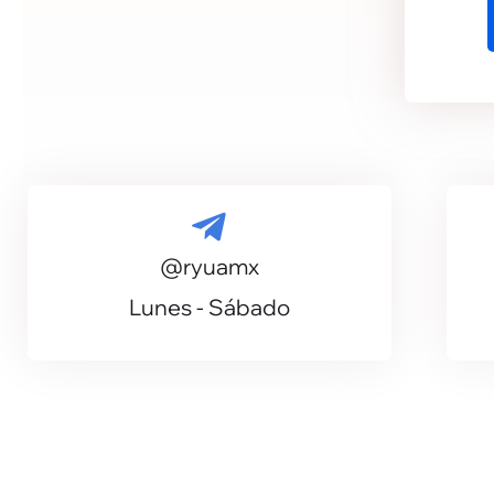
l
r
i
r
@ryuamx
Lunes - Sábado
i