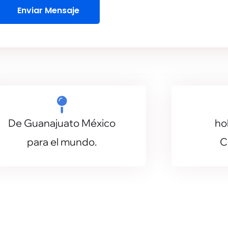
Enviar Mensaje
t
e
a
c
t
o
ó
s
De Guanajuato México
ho
n
para el mundo.
C
c
o