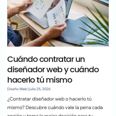
contratar
un
diseñador
web
y
cuándo
Cuándo contratar un
hacerlo
tú
diseñador web y cuándo
mismo
hacerlo tú mismo
Diseño Web
|
julio 25, 2026
¿Contratar diseñador web o hacerlo tú
mismo? Descubre cuándo vale la pena cada
opción y toma la mejor decisión para tu