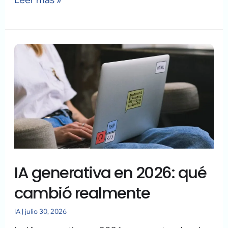
IA
generativa
en
2026:
qué
cambió
realmente
IA generativa en 2026: qué
cambió realmente
IA
|
julio 30, 2026