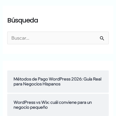
A
A
Búsqueda
r
q
c
u
h
í
B
i
h
u
v
a
s
o
b
c
s
l
a
Métodos de Pago WordPress 2026: Guía Real
para Negocios Hispanos
a
r
m
:
WordPress vs Wix: cuál conviene para un
o
negocio pequeño
s