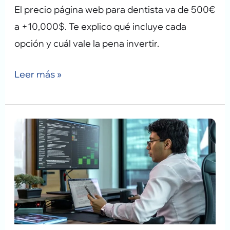
El precio página web para dentista va de 500€
a +10,000$. Te explico qué incluye cada
opción y cuál vale la pena invertir.
Leer más »
IA
en
tu
estrategia:
dónde
agrega
valor