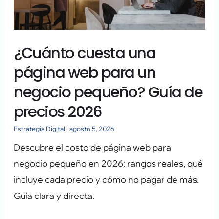
web
para
un
¿Cuánto cuesta una
negocio
pequeño?
página web para un
Guía
negocio pequeño? Guía de
de
precios 2026
precios
2026
Estrategia Digital
|
agosto 5, 2026
Descubre el costo de página web para
negocio pequeño en 2026: rangos reales, qué
incluye cada precio y cómo no pagar de más.
Guía clara y directa.