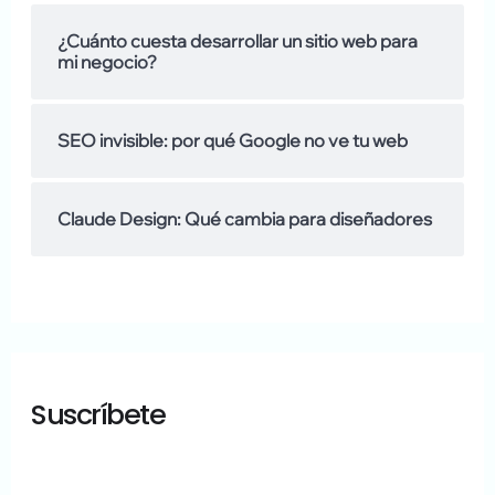
d
¿Cuánto cuesta desarrollar un sitio web para
mi negocio?
e
SEO invisible: por qué Google no ve tu web
Claude Design: Qué cambia para diseñadores
Suscríbete