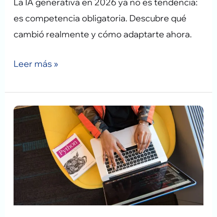
La IA generativa en 2026 ya no es tendencia:
es competencia obligatoria. Descubre qué
cambió realmente y cómo adaptarte ahora.
Leer más »
Diseñador
web
vs
desarrollador
web:
cuál
necesita