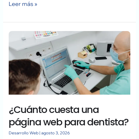
Leer más »
¿Cuánto
cuesta
una
página
web
para
dentista?
¿Cuánto cuesta una
página web para dentista?
Desarrollo Web
|
agosto 3, 2026