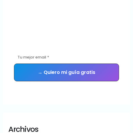
¿Tu sitio WordPress
está en buenas
manos?
Descarga gratis la guía con las 5 señales de que tu sitio
necesita mantenimiento urgente — y recibe consejos
prácticos cada semana.
Sin spam. Te das de baja cuando quieras.
Archivos