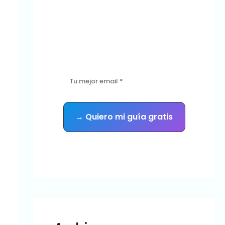
manos?
Descarga gratis la guía con las 5
señales de que tu sitio necesita
mantenimiento urgente — y recibe
consejos prácticos cada semana.
Sin spam. Te das de baja cuando quieras.