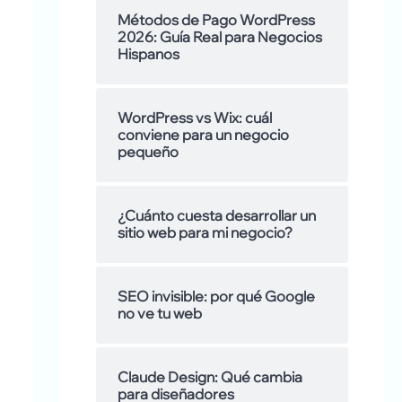
s
l
a
Métodos de Pago WordPress
2026: Guía Real para Negocios
a
r
Hispanos
m
:
o
WordPress vs Wix: cuál
conviene para un negocio
s
pequeño
d
¿Cuánto cuesta desarrollar un
e
sitio web para mi negocio?
SEO invisible: por qué Google
no ve tu web
Claude Design: Qué cambia
para diseñadores