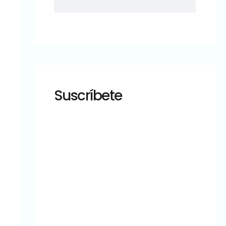
Suscríbete
¿Tu sitio
WordPress
está en
buenas