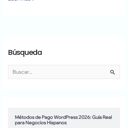
A
A
Búsqueda
r
q
c
u
h
í
B
i
h
u
v
a
s
o
b
c
s
l
a
Métodos de Pago WordPress 2026: Guía Real
para Negocios Hispanos
a
r