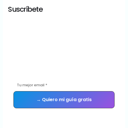
Suscríbete
¿Tu sitio WordPress
está en buenas
manos?
Descarga gratis la guía con las 5 señales de que tu sitio
necesita mantenimiento urgente — y recibe consejos
prácticos cada semana.
Sin spam. Te das de baja cuando quieras.