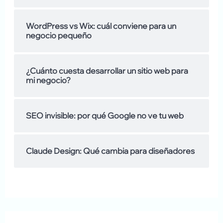
m
:
WordPress vs Wix: cuál conviene para un
o
negocio pequeño
s
d
¿Cuánto cuesta desarrollar un sitio web para
mi negocio?
e
SEO invisible: por qué Google no ve tu web
Claude Design: Qué cambia para diseñadores