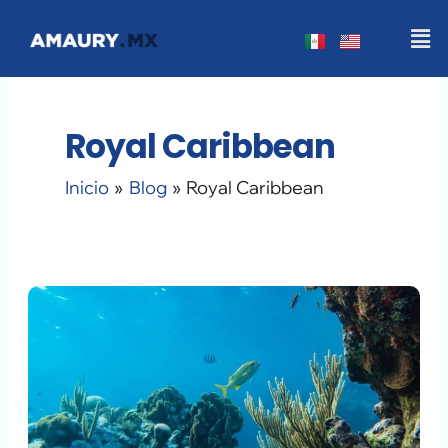
Ir
Men
al
contenido
Royal Caribbean
Inicio
Blog
Royal Caribbean
Salvemos
Mahahual:
Detengamos
el
Proyecto