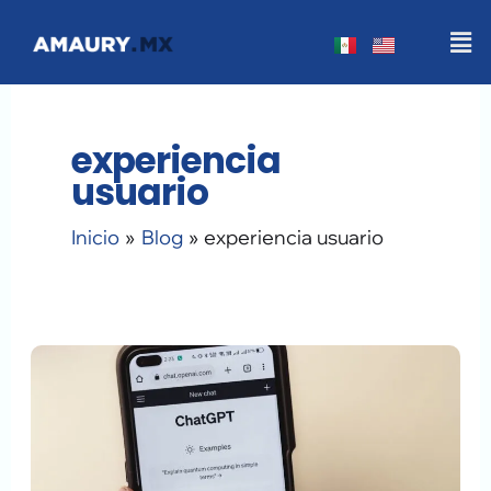
Ir
Men
al
contenido
experiencia
usuario
Inicio
Blog
experiencia usuario
IA
en
sitios
web