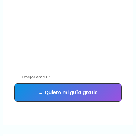
¿Tu sitio WordPress
está en buenas
manos?
Descarga gratis la guía con las 5 señales de que tu sitio
necesita mantenimiento urgente — y recibe consejos
prácticos cada semana.
Sin spam. Te das de baja cuando quieras.