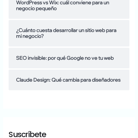
WordPress vs Wix: cuál conviene para un
o
negocio pequeño
s
d
¿Cuánto cuesta desarrollar un sitio web para
mi negocio?
e
SEO invisible: por qué Google no ve tu web
Claude Design: Qué cambia para diseñadores
Suscríbete