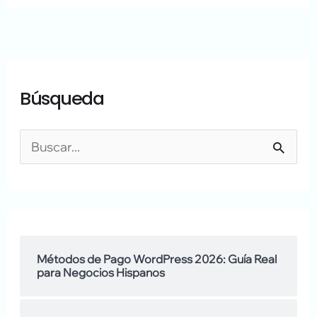
A
A
Búsqueda
r
q
c
u
h
í
B
i
h
u
v
a
s
o
b
c
s
l
a
Métodos de Pago WordPress 2026: Guía Real
para Negocios Hispanos
a
r
m
: