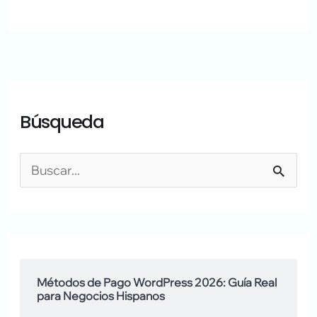
A
A
Búsqueda
r
q
c
u
h
í
B
i
h
u
v
a
s
o
b
c
s
l
a
Métodos de Pago WordPress 2026: Guía Real
para Negocios Hispanos
a
r