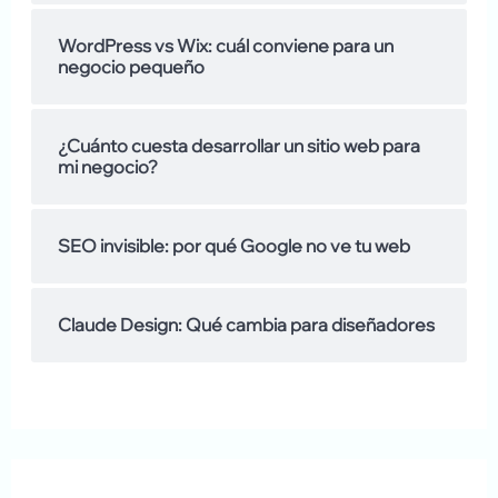
m
:
WordPress vs Wix: cuál conviene para un
o
negocio pequeño
s
d
¿Cuánto cuesta desarrollar un sitio web para
mi negocio?
e
SEO invisible: por qué Google no ve tu web
Claude Design: Qué cambia para diseñadores