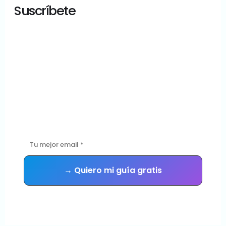
Suscríbete
¿Tu sitio WordPress
está en buenas
manos?
Descarga gratis la guía con las 5 señales de que tu sitio
necesita mantenimiento urgente — y recibe consejos
prácticos cada semana.
Sin spam. Te das de baja cuando quieras.