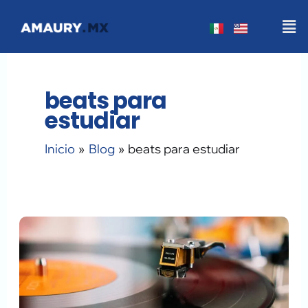
Ir
Men
al
contenido
beats para
estudiar
Inicio
Blog
beats para estudiar
Beats
para
concentrarse.
Música