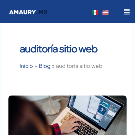
Ir
Men
al
contenido
auditoría sitio web
Inicio
Blog
auditoría sitio web
Rediseño
WordPress
2026:
Checklist