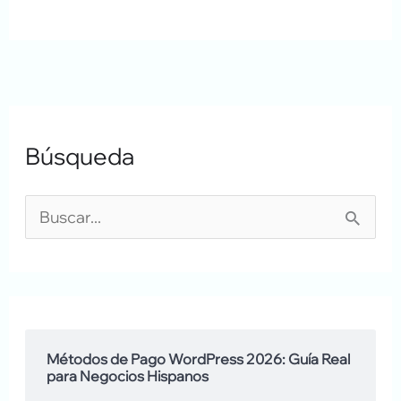
A
A
Búsqueda
r
q
c
u
h
í
B
i
h
u
v
a
s
o
b
c
s
l
a
Métodos de Pago WordPress 2026: Guía Real
para Negocios Hispanos
a
r