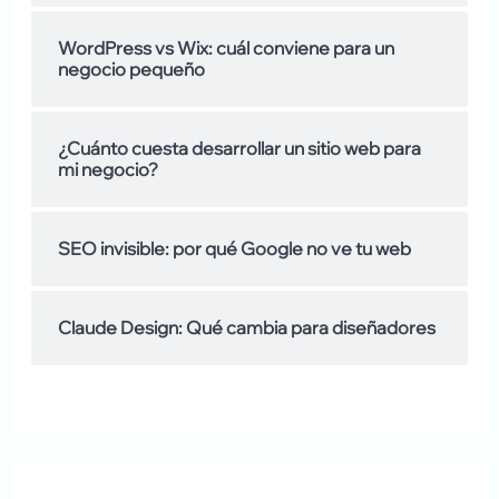
m
:
WordPress vs Wix: cuál conviene para un
o
negocio pequeño
s
d
¿Cuánto cuesta desarrollar un sitio web para
mi negocio?
e
SEO invisible: por qué Google no ve tu web
Claude Design: Qué cambia para diseñadores