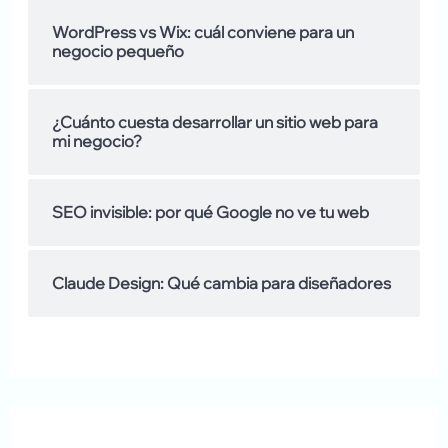
m
:
WordPress vs Wix: cuál conviene para un
o
negocio pequeño
s
d
¿Cuánto cuesta desarrollar un sitio web para
mi negocio?
e
SEO invisible: por qué Google no ve tu web
Claude Design: Qué cambia para diseñadores