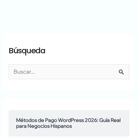
A
A
Búsqueda
r
q
c
u
h
í
B
i
h
u
v
a
s
o
b
c
s
l
a
Métodos de Pago WordPress 2026: Guía Real
para Negocios Hispanos
a
r