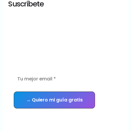
Suscríbete
¿Tu sitio WordPress está en
buenas manos?
Descarga gratis la guía con las 5
señales de que tu sitio necesita
mantenimiento urgente — y recibe
consejos prácticos cada semana.
Sin spam. Te das de baja cuando quieras.