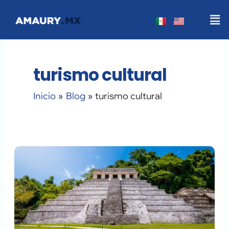
Ir
Men
al
contenido
turismo cultural
Inicio
Blog
turismo cultural
Palenque
Chiapas:
La
Zona
Arqueológica