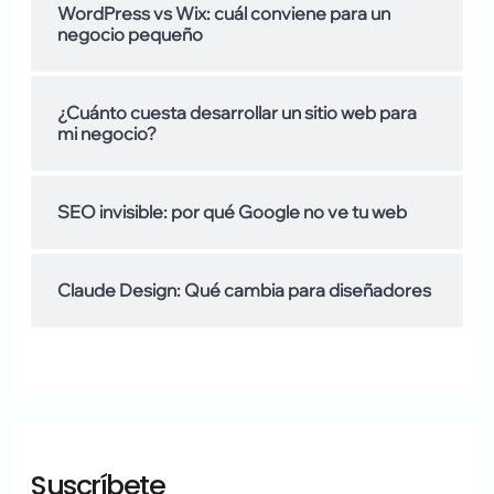
WordPress vs Wix: cuál conviene para un
o
negocio pequeño
s
d
¿Cuánto cuesta desarrollar un sitio web para
mi negocio?
e
SEO invisible: por qué Google no ve tu web
Claude Design: Qué cambia para diseñadores
Suscríbete