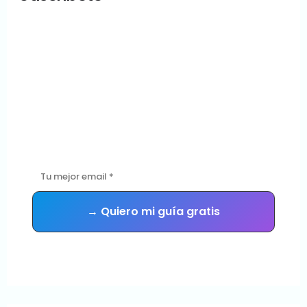
¿Tu sitio WordPress
está en buenas
manos?
Descarga gratis la guía con las 5 señales de que tu sitio
necesita mantenimiento urgente — y recibe consejos
prácticos cada semana.
Sin spam. Te das de baja cuando quieras.