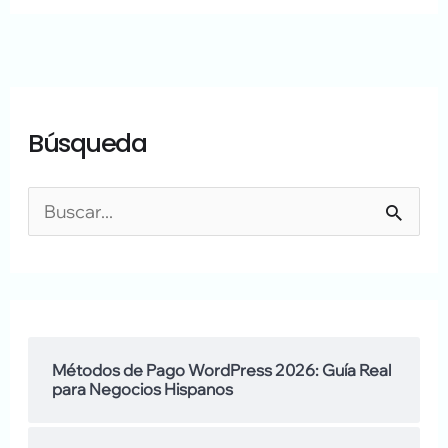
A
A
Búsqueda
r
q
c
u
h
í
B
i
h
u
v
a
s
o
b
c
s
l
a
Métodos de Pago WordPress 2026: Guía Real
para Negocios Hispanos
a
r
m
: