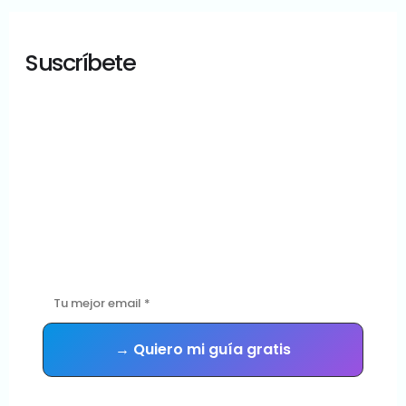
Suscríbete
¿Tu sitio WordPress
está en buenas
manos?
Descarga gratis la guía con las 5 señales de que tu sitio
necesita mantenimiento urgente — y recibe consejos
prácticos cada semana.
Sin spam. Te das de baja cuando quieras.