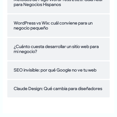
para Negocios Hispanos
a
r
m
:
WordPress vs Wix: cuál conviene para un
o
negocio pequeño
s
d
¿Cuánto cuesta desarrollar un sitio web para
mi negocio?
e
SEO invisible: por qué Google no ve tu web
Claude Design: Qué cambia para diseñadores