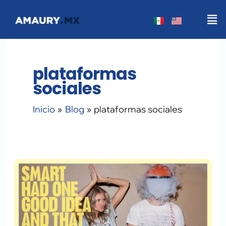
Ir
Men
al
contenido
plataformas
sociales
Inicio
Blog
plataformas sociales
Qué
Redes
Sociales
Necesita