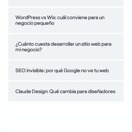
m
:
WordPress vs Wix: cuál conviene para un
o
negocio pequeño
s
d
¿Cuánto cuesta desarrollar un sitio web para
mi negocio?
e
SEO invisible: por qué Google no ve tu web
Claude Design: Qué cambia para diseñadores