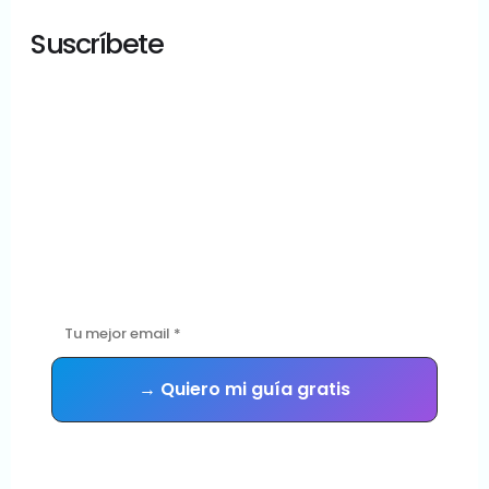
Suscríbete
¿Tu sitio WordPress
está en buenas
manos?
Descarga gratis la guía con las 5 señales de que tu sitio
necesita mantenimiento urgente — y recibe consejos
prácticos cada semana.
Sin spam. Te das de baja cuando quieras.