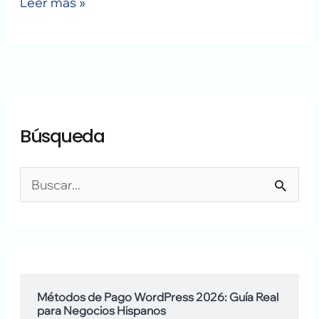
Leer más »
A
A
Búsqueda
r
q
c
u
h
í
B
i
h
u
v
a
s
o
b
c
s
l
a
Métodos de Pago WordPress 2026: Guía Real
para Negocios Hispanos
a
r