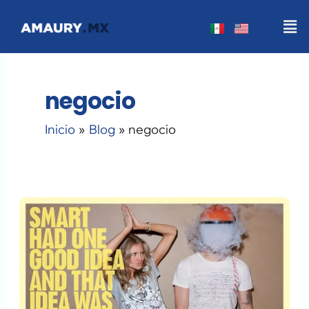
Ir
Men
al
contenido
negocio
Inicio
Blog
negocio
Qué
Redes
Sociales
Necesita
tu